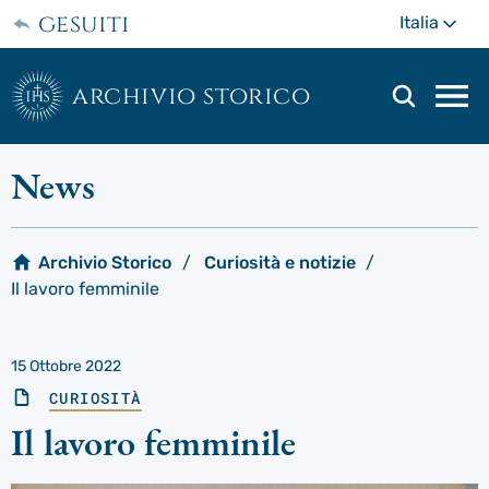
Passa
gesuiti
Di
Italia
al
più
contenuto
principale
archivio storico
Men
di
navi
News
prin
Archivio Storico
Curiosità e notizie
Il lavoro femminile
15 Ottobre 2022
CURIOSITÀ
Il lavoro femminile