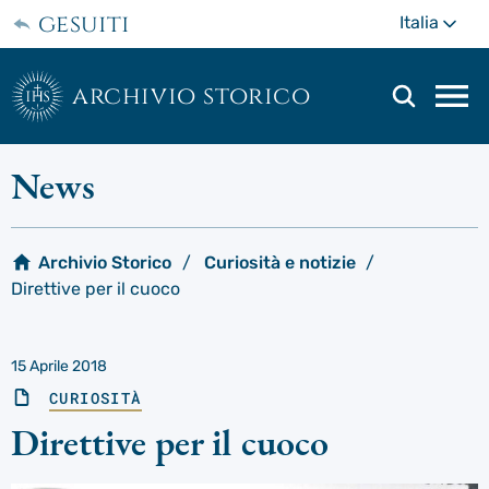
Passa
gesuiti
Di
Italia
al
più
contenuto
principale
archivio storico
Men
di
navi
News
prin
Archivio Storico
Curiosità e notizie
Direttive per il cuoco
15 Aprile 2018
CURIOSITÀ
Direttive per il cuoco