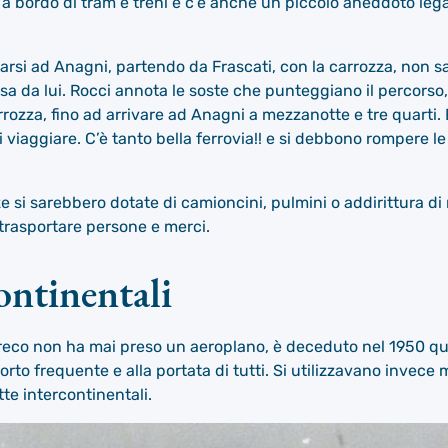
a bordo di tram e treni e c’è anche un piccolo aneddoto lega
arsi ad Anagni, partendo da Frascati, con la carrozza, non s
a da lui. Rocci annota le soste che punteggiano il percorso,
rozza, fino ad arrivare ad Anagni a mezzanotte e tre quarti.
iaggiare. C’è tanto bella ferrovia!! e si debbono rompere le 
e si sarebbero dotate di camioncini, pulmini o addirittura di
rasportare persone e merci.
ontinentali
 greco non ha mai preso un aeroplano, è deceduto nel 1950 q
to frequente e alla portata di tutti. Si utilizzavano invece m
tte intercontinentali.