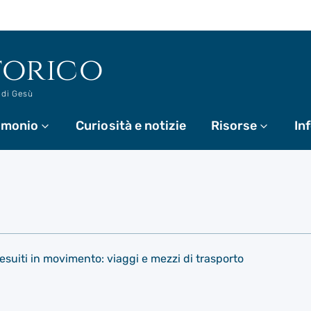
torico
 di Gesù
rimonio
Di più
Curiosità e notizie
Risorse
Di più
In
esuiti in movimento: viaggi e mezzi di trasporto