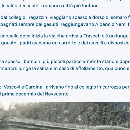
località dei castelli romani o città più lontane.
o dal collegio i ragazzini viaggiano spesso a dorso di somaro 
mpagnati sempre dai gesuiti, raggiungevano Albano o Nemi 
l cancello dove inizia la via che arriva a Frascati c’è un lungo
questo i padri avevano un carretto e dei cavalli a disposizi
he spesso i bambini più piccoli particolarmente stanchi dopo
entati lunga la salita e in caso di affollamento, qualcuno er
ò, Vescovi e Cardinali arrivano fino al collegio in carrozza p
il primo decennio del Novecento.