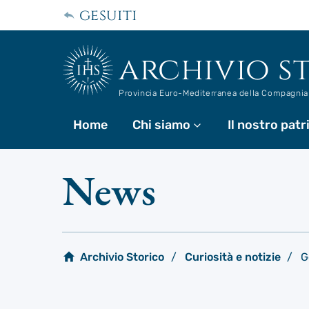
Passa
gesuiti
al
contenuto
principale
archivio s
Provincia Euro-Mediterranea della Compagnia
Home
Chi siamo
Di più
Il nostro pat
News
Archivio Storico
Curiosità e notizie
G