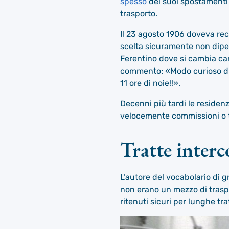
spesso
dei suoi spostamenti 
trasporto.
Il 23 agosto 1906 doveva rec
scelta sicuramente non dipes
Ferentino dove si cambia car
commento: «Modo curioso di v
11 ore di noie!!».
Decenni più tardi le residenz
velocemente commissioni o t
Tratte interc
L’autore del vocabolario di
non erano un mezzo di traspor
ritenuti sicuri per lunghe tra